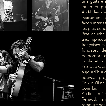
une guitare é
jouant du pu
Au fil des an
instrumentis
façon intaris
les plus curi
Bras gauche 
ans, reprise
françaises a
fondateur de 
de nombreux
public et ca
Presque Class
aujourd'hui 
nouveau proj
Folk qu’il ne
pour lui.
Au final, à l
Renaud, il a
remettre ses