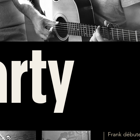
rty
Frank débute