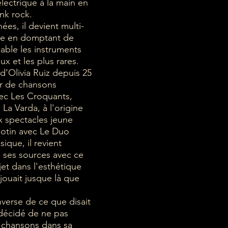
lectrique à la main en
nk rock.
nées, il devient multi-
te en domptant de
sable les instruments
eux et les plus rares.
d’Olivia Ruiz depuis 25
ur de chansons
vec Les Croquants,
La Varda, à l'origine
 spectacles jeune
botin avec Le Duo
ique, il revient
à ses sources avec ce
et dans l'esthétique
 jouait jusque là que
’inverse de ce que disait
 décidé de ne pas
 chansons dans sa